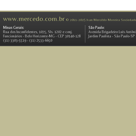
www.mercedo.com.br
© 2011-2025 Ivan Mercêdo Moreira Sociedade 
Minas Gerais:
São Paulo:
Rua dos Inconfidentes, 1075, Sls. 1202 e conj.
Avenida Brigadeiro Luís Antônio
Funcionários - Belo Horizonte-MG - CEP 30140-128
Jardim Paulista - São Paulo-SP
(31) 3303-5519 - (31) 2533-6650